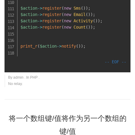
$action
-
>
register
(
new
Sms
(
)
)
;
$action
-
>
register
(
new
Email
(
)
)
;
$action
-
>
register
(
new
Activity
(
)
)
;
$action
-
>
register
(
new
Count
(
)
)
;
print_r
(
$action
-
>
notify
(
)
)
;
By
admin
. In
PHP
.
No relay.
将一个数组键/值将作为另一个数组的
键/值