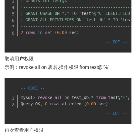
| Grants for test@%                            
+----------------------------------------------
| GRANT USAGE ON *.* TO '
test
'@'
%
' IDENTIFIED B
| GRANT ALL PRIVILEGES ON `test_db`.* TO '
test
'
+
----------------------------------------------
2
rows
in
set
(
0.00
 sec
)
取消用户权限
示例：revoke all on 表名.操作权限 from test@'%'
mysql
>
revoke
all
on
 test_db
.
*
from
 test
@'%'
;
Query OK
,
0
rows
 affected 
(
0.00
 sec
)
再次查看用户权限