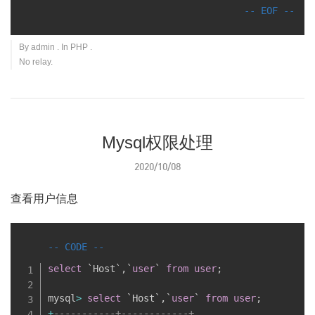
By
admin
. In
PHP
.
No relay.
Mysql权限处理
2020/10/08
查看用户信息
select
`
Host
`
,
`
user
`
from
user
;
mysql
>
select
`
Host
`
,
`
user
`
from
user
;
+
-----------+------------+