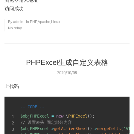
浏览器输入地址
访问成功
By
admin
. In
PHP
,
Apache
,
Linux
.
No relay.
PHPExcel生成自定义表格
2020/10/08
上代码
$objPHPExcel
=
new
\
PHPExcel
(
)
;
// 设置表头 固定部分内容
$objPHPExcel
-
>
getActiveSheet
(
)
-
>
mergeCells
(
'A1: