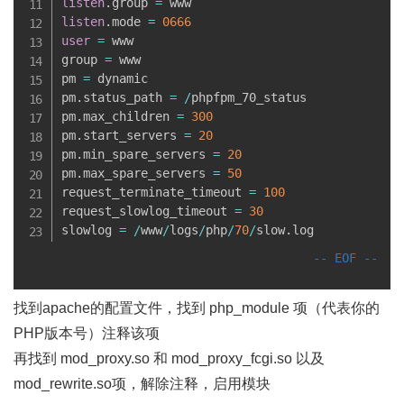
listen
.
group 
=
listen
.
mode 
=
0666
user
=
 www

group 
=
 www

pm 
=
 dynamic

pm
.
status_path 
=
/
phpfpm_70_status

pm
.
max_children 
=
300
pm
.
start_servers 
=
20
pm
.
min_spare_servers 
=
20
pm
.
max_spare_servers 
=
50
request_terminate_timeout 
=
100
request_slowlog_timeout 
=
30
slowlog 
=
/
www
/
logs
/
php
/
70
/
slow
.
log
找到apache的配置文件，找到 php_module 项（代表你的
PHP版本号）注释该项
再找到 mod_proxy.so 和 mod_proxy_fcgi.so 以及
mod_rewrite.so项，解除注释，启用模块