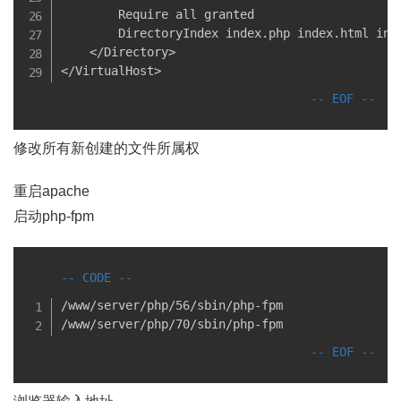
        Require all granted

        DirectoryIndex index.php index.html inde
    </Directory>

</VirtualHost>
修改所有新创建的文件所属权
重启apache
启动php-fpm
/www/server/php/56/sbin/php-fpm

/www/server/php/70/sbin/php-fpm