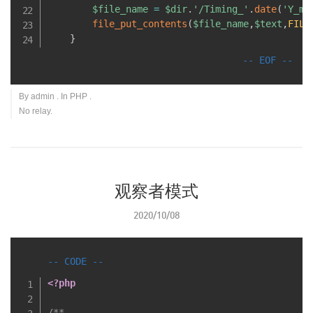
$file_name
=
$dir
.
'/Timing_'
.
date
(
'Y_m_
file_put_contents
(
$file_name
,
$text
,
FILE
}
By
admin
. In
PHP
.
No relay.
观察者模式
2020/10/08
<?php
/**
