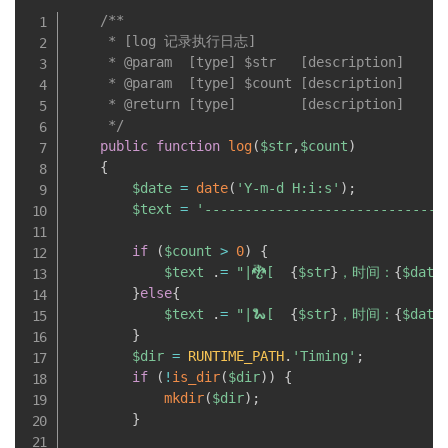
/**

     * [log 记录执行日志] 

     * @param  [type] $str   [description]

     * @param  [type] $count [description]

     * @return [type]        [description]

     */
public
function
log
(
$str
,
$count
)
{
$date
=
date
(
'Y-m-d H:i:s'
)
;
$text
=
'------------------------------
if
(
$count
>
0
)
{
$text
.
=
"|🐉[  
{
$str
}
，时间：
{
$date
}
else
{
$text
.
=
"|🐍[  
{
$str
}
，时间：
{
$date
}
$dir
=
RUNTIME_PATH
.
'Timing'
;
if
(
!
is_dir
(
$dir
)
)
{
mkdir
(
$dir
)
;
}