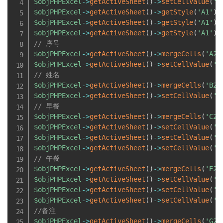
$objPHPExcel
-
>
getActiveSheet
(
)
-
>
setCellValue
(
'A
$objPHPExcel
-
>
getActiveSheet
(
)
-
>
getStyle
(
'A1'
)
-
$objPHPExcel
-
>
getActiveSheet
(
)
-
>
getStyle
(
'A1'
)
-
$objPHPExcel
-
>
getActiveSheet
(
)
-
>
getStyle
(
'A1'
)
-
// 序号
$objPHPExcel
-
>
getActiveSheet
(
)
-
>
mergeCells
(
'A2:
$objPHPExcel
-
>
getActiveSheet
(
)
-
>
setCellValue
(
'A
// 姓名
$objPHPExcel
-
>
getActiveSheet
(
)
-
>
mergeCells
(
'B2:
$objPHPExcel
-
>
getActiveSheet
(
)
-
>
setCellValue
(
'B
// 早餐
$objPHPExcel
-
>
getActiveSheet
(
)
-
>
mergeCells
(
'C2:
$objPHPExcel
-
>
getActiveSheet
(
)
-
>
setCellValue
(
'C
$objPHPExcel
-
>
getActiveSheet
(
)
-
>
setCellValue
(
'C
$objPHPExcel
-
>
getActiveSheet
(
)
-
>
setCellValue
(
'D
// 午餐
$objPHPExcel
-
>
getActiveSheet
(
)
-
>
mergeCells
(
'E2:
$objPHPExcel
-
>
getActiveSheet
(
)
-
>
setCellValue
(
'E
$objPHPExcel
-
>
getActiveSheet
(
)
-
>
setCellValue
(
'E
$objPHPExcel
-
>
getActiveSheet
(
)
-
>
setCellValue
(
'F
//备注
$objPHPExcel
-
>
getActiveSheet
(
)
-
>
mergeCells
(
'G2: