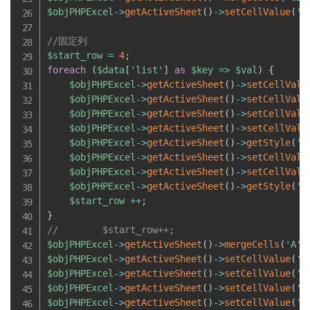
$objPHPExcel
-
>
getActiveSheet
(
)
-
>
setCellValue
(
'G
//固定列
$start_row
=
4
;
foreach
(
$data
[
'list'
]
as
$key
=
>
$val
)
{
$objPHPExcel
-
>
getActiveSheet
(
)
-
>
setCellValu
$objPHPExcel
-
>
getActiveSheet
(
)
-
>
setCellValu
$objPHPExcel
-
>
getActiveSheet
(
)
-
>
setCellValu
$objPHPExcel
-
>
getActiveSheet
(
)
-
>
setCellValu
$objPHPExcel
-
>
getActiveSheet
(
)
-
>
getStyle
(
'D
$objPHPExcel
-
>
getActiveSheet
(
)
-
>
setCellValu
$objPHPExcel
-
>
getActiveSheet
(
)
-
>
setCellValu
$objPHPExcel
-
>
getActiveSheet
(
)
-
>
getStyle
(
'F
$start_row
++
;
}
//        $start_row++;
$objPHPExcel
-
>
getActiveSheet
(
)
-
>
mergeCells
(
'A'
.
$objPHPExcel
-
>
getActiveSheet
(
)
-
>
setCellValue
(
'A
$objPHPExcel
-
>
getActiveSheet
(
)
-
>
setCellValue
(
'C
$objPHPExcel
-
>
getActiveSheet
(
)
-
>
setCellValue
(
'D
$objPHPExcel
-
>
getActiveSheet
(
)
-
>
setCellValue
(
'E