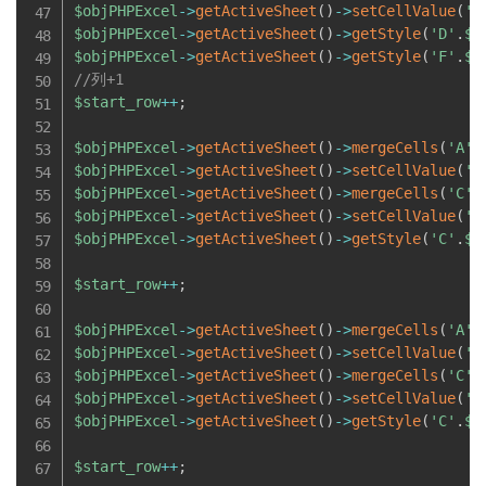
$objPHPExcel
-
>
getActiveSheet
(
)
-
>
setCellValue
(
'F
$objPHPExcel
-
>
getActiveSheet
(
)
-
>
getStyle
(
'D'
.
$s
$objPHPExcel
-
>
getActiveSheet
(
)
-
>
getStyle
(
'F'
.
$s
//列+1
$start_row
++
;
$objPHPExcel
-
>
getActiveSheet
(
)
-
>
mergeCells
(
'A'
.
$objPHPExcel
-
>
getActiveSheet
(
)
-
>
setCellValue
(
'A
$objPHPExcel
-
>
getActiveSheet
(
)
-
>
mergeCells
(
'C'
.
$objPHPExcel
-
>
getActiveSheet
(
)
-
>
setCellValue
(
'C
$objPHPExcel
-
>
getActiveSheet
(
)
-
>
getStyle
(
'C'
.
$s
$start_row
++
;
$objPHPExcel
-
>
getActiveSheet
(
)
-
>
mergeCells
(
'A'
.
$objPHPExcel
-
>
getActiveSheet
(
)
-
>
setCellValue
(
'A
$objPHPExcel
-
>
getActiveSheet
(
)
-
>
mergeCells
(
'C'
.
$objPHPExcel
-
>
getActiveSheet
(
)
-
>
setCellValue
(
'C
$objPHPExcel
-
>
getActiveSheet
(
)
-
>
getStyle
(
'C'
.
$s
$start_row
++
;