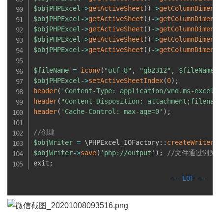
$objPHPExcel
-
>
getActiveSheet
(
)
-
>
getColumnDimens
$objPHPExcel
-
>
getActiveSheet
(
)
-
>
getColumnDimens
$objPHPExcel
-
>
getActiveSheet
(
)
-
>
getColumnDimens
$objPHPExcel
-
>
getActiveSheet
(
)
-
>
getColumnDimens
$objPHPExcel
-
>
getActiveSheet
(
)
-
>
getColumnDimens
$fileName
=
iconv
(
"utf-8"
,
"gb2312"
,
$fileName
.
$objPHPExcel
-
>
setActiveSheetIndex
(
0
)
;
header
(
'Content-Type: application/vnd.ms-excel'
header
(
"Content-Disposition: attachment;filenam
header
(
'Cache-Control: max-age=0'
)
;
//创建
$objWriter
=
 \
PHPExcel_IOFactory
:
:
createWriter
(
$objWriter
-
>
save
(
'php://output'
)
;
//文件通过浏览
exit
;