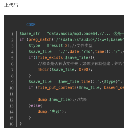
上代码
$base_str
=
"data:audio/mp3;base64,//...[
if
(
preg_match
(
'/^(data:\s*audio\/(\w+);base64,
$type
=
$result
[
2
]
;
//文件类型
$save_file
=
"./"
.
date
(
'Ymd'
,
time
(
)
)
.
"/"
;
/
if
(
!
file_exists
(
$save_file
)
)
{
//检查是否有该文件夹，如果没有就创建，并给予
mkdir
(
$save_file
,
0700
)
;
}
$save_file
=
$new_file
.
time
(
)
.
".
{
$type
}
"
;
if
(
file_put_contents
(
$new_file
,
base64_dec
dump
(
$new_file
)
;
//结果
}
else
{
dump
(
'失败'
)
;
}
}