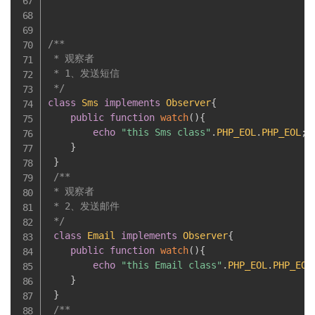
/**

 * 观察者

 * 1、发送短信

 */
class
Sms
implements
Observer
{
public
function
watch
(
)
{
echo
"this Sms class"
.
PHP_EOL
.
PHP_EOL
;
}
}
/**

 * 观察者

 * 2、发送邮件

 */
class
Email
implements
Observer
{
public
function
watch
(
)
{
echo
"this Email class"
.
PHP_EOL
.
PHP_EOL
}
}
/**
