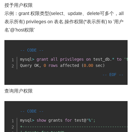
授予用户权限
示例：grant 权限类型(select、update、delete可多个，all
表示所有) privileges on 表名.操作权限(*表示所有) to '用户
名'@'host权限'
mysql
>
grant
all
privileges
on
 test_db
.
*
to
'te
Query OK
,
0
rows
 affected 
(
0.00
 sec
)
查询用户权限
mysql
>
show
 grants 
for
 test@'
%
';

+----------------------------------------------