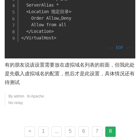
  ServerAlias *

  <Location 指定目录>

    Order Allow,Deny

    Allow from all

  </Location>

</VirtualHost>
有的朋友说该设置需要放在虚拟域名列表的前面，但我此处
是先载入虚拟域名的配置，然后才是此设置，具体情况还有
待测试
By
admin
. In
Apache
.
No relay.
<
1
...
5
6
7
8