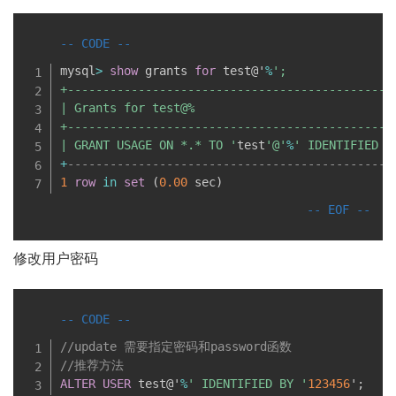
mysql
>
show
 grants 
for
 test@'
%
';

+----------------------------------------------
| Grants for test@%                            
+----------------------------------------------
| GRANT USAGE ON *.* TO '
test
'@'
%
' IDENTIFIED B
+
----------------------------------------------
1
row
in
set
(
0.00
 sec
)
修改用户密码
//update 需要指定密码和password函数
//推荐方法 
ALTER
USER
 test@'
%
' IDENTIFIED BY '
123456
'
;