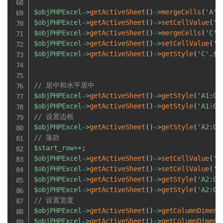
$objPHPExcel
-
>
getActiveSheet
(
)
-
>
mergeCells
(
'A'
.
$objPHPExcel
-
>
getActiveSheet
(
)
-
>
setCellValue
(
'A
$objPHPExcel
-
>
getActiveSheet
(
)
-
>
mergeCells
(
'C'
.
$objPHPExcel
-
>
getActiveSheet
(
)
-
>
setCellValue
(
'C
$objPHPExcel
-
>
getActiveSheet
(
)
-
>
getStyle
(
'C'
.
$s
// 居中和水平居中
$objPHPExcel
-
>
getActiveSheet
(
)
-
>
getStyle
(
'A1:G'
$objPHPExcel
-
>
getActiveSheet
(
)
-
>
getStyle
(
'A1:G'
// 设置边框
$objPHPExcel
-
>
getActiveSheet
(
)
-
>
getStyle
(
'A2:G'
// 落款
$start_row
++
;
$objPHPExcel
-
>
getActiveSheet
(
)
-
>
setCellValue
(
'A
$objPHPExcel
-
>
getActiveSheet
(
)
-
>
setCellValue
(
'D
$objPHPExcel
-
>
getActiveSheet
(
)
-
>
getStyle
(
'A2:G'
$objPHPExcel
-
>
getActiveSheet
(
)
-
>
getStyle
(
'A2:G'
// 设置宽度
$objPHPExcel
-
>
getActiveSheet
(
)
-
>
getColumnDimens
$objPHPExcel
-
>
getActiveSheet
(
)
-
>
getColumnDimens