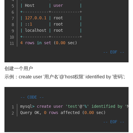
|
 Host      
|
user
|
+
-----------+------------+
|
127.0
.0
.1
|
 root       
|
|
 ::
1
|
 root       
|
|
 localhost 
|
 root       
|
+
-----------+------------+
4
rows
in
set
(
0.00
 sec
)
创建一个用户
示例：create user '用户名'@'host权限' identified by '密码';
mysql
>
create
user
'test'
@'
%
' identified by '
MV
Query OK
,
0
rows
 affected 
(
0.00
 sec
)