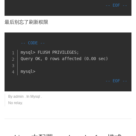
最后别忘了刷新权限
mysql> FLUSH PRIVILEGES;

Query OK, 0 rows affected (0.00 sec)

mysql>
By
admin
. In
Mysql
.
No relay.