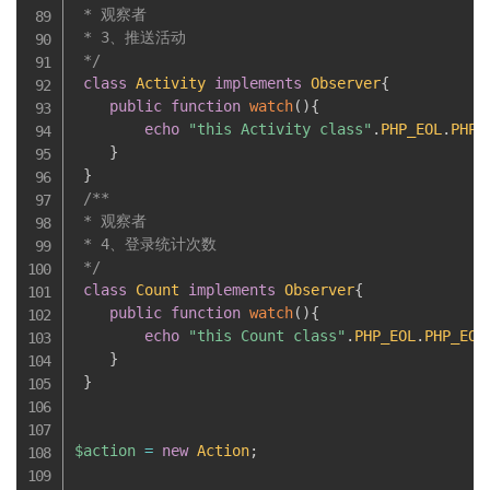
 * 观察者

 * 3、推送活动

 */
class
Activity
implements
Observer
{
public
function
watch
(
)
{
echo
"this Activity class"
.
PHP_EOL
.
PHP_
}
}
/**

 * 观察者

 * 4、登录统计次数

 */
class
Count
implements
Observer
{
public
function
watch
(
)
{
echo
"this Count class"
.
PHP_EOL
.
PHP_EOL
}
}
$action
=
new
Action
;