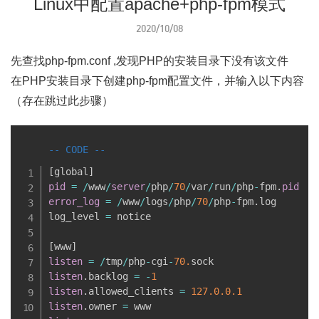
Linux中配置apache+php-fpm模式
2020/10/08
先查找php-fpm.conf ,发现PHP的安装目录下没有该文件
在PHP安装目录下创建php-fpm配置文件，并输入以下内容
（存在跳过此步骤）
[
global
]
pid
=
/
www
/
server
/
php
/
70
/
var
/
run
/
php
-
fpm
.
pid
error_log
=
/
www
/
logs
/
php
/
70
/
php
-
fpm
.
log

log_level 
=
 notice

[
www
]
listen
=
/
tmp
/
php
-
cgi
-
70.
listen
.
backlog 
=
-
1
listen
.
allowed_clients 
=
127.0
.0
.1
listen
.
owner 
=