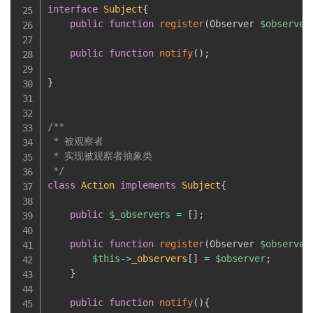
interface
Subject
{
public
function
register
(
Observer 
$observer
public
function
notify
(
)
;
}
/**

 * 被观察者

 * 实现被观察者抽象类

 */
class
Action
implements
Subject
{
public
$_observers
=
[
]
;
public
function
register
(
Observer 
$observer
$this
-
>
_observers
[
]
=
$observer
;
}
public
function
notify
(
)
{