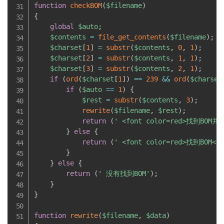
function
checkBOM
(
$filename
)
{
global
$auto
;
$contents
=
file_get_contents
(
$filename
)
;
$charset
[
1
]
=
substr
(
$contents
,
0
,
1
)
;
$charset
[
2
]
=
substr
(
$contents
,
1
,
1
)
;
$charset
[
3
]
=
substr
(
$contents
,
2
,
1
)
;
if
(
ord
(
$charset
[
1
]
)
==
239
&&
ord
(
$charset
if
(
$auto
==
1
)
{
$rest
=
substr
(
$contents
,
3
)
;
rewrite
(
$filename
,
$rest
)
;
return
(
' <font color=red>找到BOM
}
else
{
return
(
' <font color=red>找到BOM</f
}
}
else
{
return
(
' 没有找到BOM'
)
;
}
}
function
rewrite
(
$filename
,
$data
)