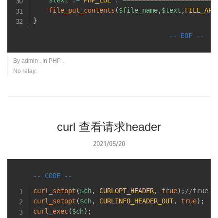
$text
.
=
PHP_EOL
.
"========================
file_put_contents
(
$file_name
,
$text
,
FILE_APP
}
By
admin
. In
PHP
.
No relay.
curl 查看请求header
2021/05/20
curl_setopt
(
$ch
,
CURLOPT_HEADER
,
true
)
;
//true
curl_setopt
(
$ch
,
CURLINFO_HEADER_OUT
,
true
)
;
curl_exec
(
$ch
)
;