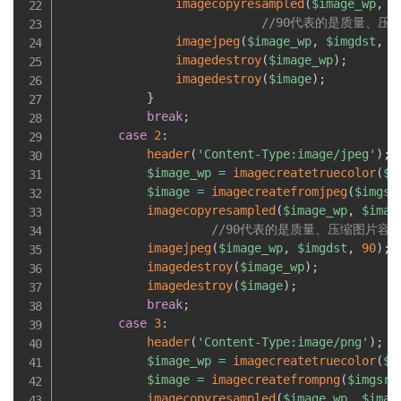
imagecopyresampled
(
$image_wp
,
$
//90代表的是质量、压
imagejpeg
(
$image_wp
,
$imgdst
,
9
imagedestroy
(
$image_wp
)
;
imagedestroy
(
$image
)
;
}
break
;
case
2
:
header
(
'Content-Type:image/jpeg'
)
;
$image_wp
=
imagecreatetruecolor
(
$n
$image
=
imagecreatefromjpeg
(
$imgsr
imagecopyresampled
(
$image_wp
,
$imag
//90代表的是质量、压缩图片容
imagejpeg
(
$image_wp
,
$imgdst
,
90
)
;
imagedestroy
(
$image_wp
)
;
imagedestroy
(
$image
)
;
break
;
case
3
:
header
(
'Content-Type:image/png'
)
;
$image_wp
=
imagecreatetruecolor
(
$n
$image
=
imagecreatefrompng
(
$imgsrc
imagecopyresampled
(
$image_wp
,
$imag