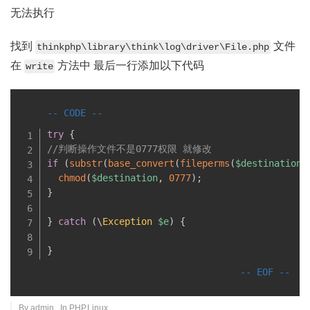
无法执行
找到
文件
thinkphp\library\think\log\driver\File.php
在
方法中 最后一行添加以下代码
write
try
{
//判断操作文件不是0777权限 就修改
if
(
substr
(
base_convert
(
fileperms
(
$destination
)
chmod
(
$destination
,
0777
)
;
}
}
catch
(
\
Exception
$e
)
{
}
By
admin
. In
PHP
,
Linux
.