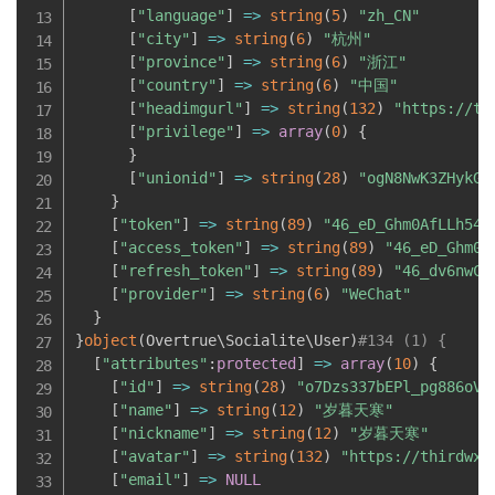
[
"language"
]
=
>
string
(
5
)
"zh_CN"
[
"city"
]
=
>
string
(
6
)
"杭州"
[
"province"
]
=
>
string
(
6
)
"浙江"
[
"country"
]
=
>
string
(
6
)
"中国"
[
"headimgurl"
]
=
>
string
(
132
)
"https://th
[
"privilege"
]
=
>
array
(
0
)
{
}
[
"unionid"
]
=
>
string
(
28
)
"ogN8NwK3ZHykG2
}
[
"token"
]
=
>
string
(
89
)
"46_eD_Ghm0AfLLh54g
[
"access_token"
]
=
>
string
(
89
)
"46_eD_Ghm0A
[
"refresh_token"
]
=
>
string
(
89
)
"46_dv6nwCx
[
"provider"
]
=
>
string
(
6
)
"WeChat"
}
}
object
(
Overtrue\
Socialite
\
User
)
#134 (1) {
[
"attributes"
:
protected
]
=
>
array
(
10
)
{
[
"id"
]
=
>
string
(
28
)
"o7Dzs337bEPl_pg886oVT
[
"name"
]
=
>
string
(
12
)
"岁暮天寒"
[
"nickname"
]
=
>
string
(
12
)
"岁暮天寒"
[
"avatar"
]
=
>
string
(
132
)
"https://thirdwx.
[
"email"
]
=
>
NULL