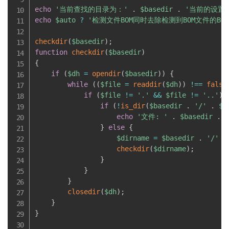
echo
'当前查找的目录为：'
.
$basedir
.
'当前的设置
echo
$auto
?
'检测文件BOM同时去除检测到BOM文件的BOM<
checkdir
(
$basedir
)
;
function
checkdir
(
$basedir
)
{
if
(
$dh
=
opendir
(
$basedir
)
)
{
while
(
(
$file
=
readdir
(
$dh
)
)
!==
false
if
(
$file
!=
'.'
&&
$file
!=
'..'
)
if
(
!
is_dir
(
$basedir
.
'/'
.
$f
echo
'文件: '
.
$basedir
.
}
else
{
$dirname
=
$basedir
.
'/'
.
checkdir
(
$dirname
)
;
}
}
}
closedir
(
$dh
)
;
}
}