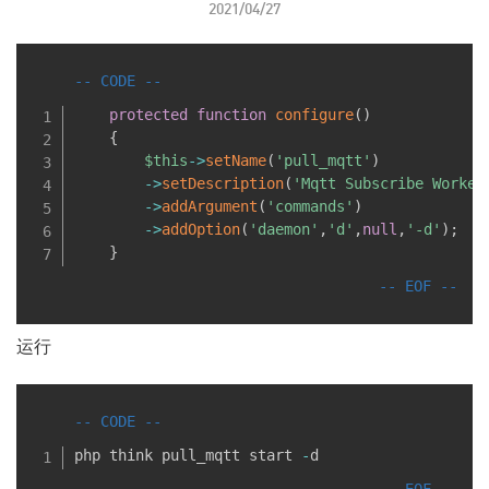
2021/04/27
protected
function
configure
(
)
{
$this
-
>
setName
(
'pull_mqtt'
)
-
>
setDescription
(
'Mqtt Subscribe Worker
-
>
addArgument
(
'commands'
)
-
>
addOption
(
'daemon'
,
'd'
,
null
,
'-d'
)
;
}
运行
php think pull_mqtt start 
-
d