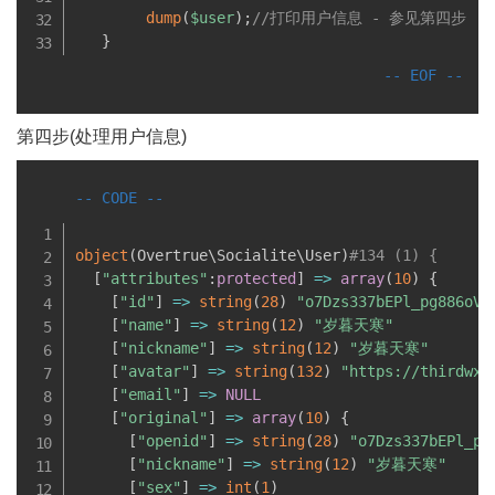
dump
(
$user
)
;
//打印用户信息 - 参见第四步
}
第四步(处理用户信息)
object
(
Overtrue\
Socialite
\
User
)
#134 (1) {
[
"attributes"
:
protected
]
=
>
array
(
10
)
{
[
"id"
]
=
>
string
(
28
)
"o7Dzs337bEPl_pg886oVT
[
"name"
]
=
>
string
(
12
)
"岁暮天寒"
[
"nickname"
]
=
>
string
(
12
)
"岁暮天寒"
[
"avatar"
]
=
>
string
(
132
)
"https://thirdwx.
[
"email"
]
=
>
NULL
[
"original"
]
=
>
array
(
10
)
{
[
"openid"
]
=
>
string
(
28
)
"o7Dzs337bEPl_pg
[
"nickname"
]
=
>
string
(
12
)
"岁暮天寒"
[
"sex"
]
=
>
int
(
1
)