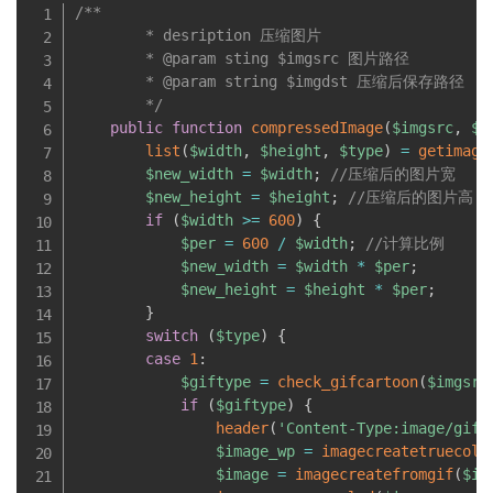
/**

        * desription 压缩图片

        * @param sting $imgsrc 图片路径

        * @param string $imgdst 压缩后保存路径

        */
public
function
compressedImage
(
$imgsrc
,
$i
list
(
$width
,
$height
,
$type
)
=
getimage
$new_width
=
$width
;
//压缩后的图片宽
$new_height
=
$height
;
//压缩后的图片高
if
(
$width
>=
600
)
{
$per
=
600
/
$width
;
//计算比例
$new_width
=
$width
*
$per
;
$new_height
=
$height
*
$per
;
}
switch
(
$type
)
{
case
1
:
$giftype
=
check_gifcartoon
(
$imgsrc
if
(
$giftype
)
{
header
(
'Content-Type:image/gif'
$image_wp
=
imagecreatetruecolo
$image
=
imagecreatefromgif
(
$im