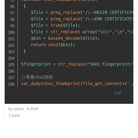
{
$file
=
preg_replace
(
'/\-+BEGIN CERTIFICATE
$file
=
preg_replace
(
'/\-+END CERTIFICATE\-
$file
=
trim
(
$file
)
;
$file
=
str_replace
(
array
(
"\n\r"
,
"\n"
,
"\r"
$bin
=
base64_decode
(
$file
)
;
return
sha1
(
$bin
)
;
}
$fingerprint
=
str_replace
(
"SHA1 Fingerprint="
,
//查看sha1指纹
var_dump
(
sha1_thumbprint
(
file_get_contents
(
'./t
By
admin
. In
PHP
.
1 reply.