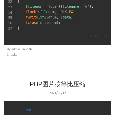
{
$filenum
=
fopen
(
$filename
,
'w'
)
;
flock
(
$filenum
,
LOCK_EX
)
;
fwrite
(
$filenum
,
$data
)
;
fclose
(
$filenum
)
;
}
By
admin
. In
PHP
.
1 reply.
PHP图片按等比压缩
2021/06/17