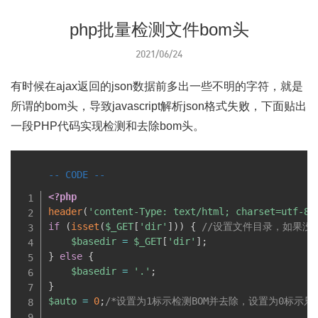
php批量检测文件bom头
2021/06/24
有时候在ajax返回的json数据前多出一些不明的字符，就是
所谓的bom头，导致javascript解析json格式失败，下面贴出
一段PHP代码实现检测和去除bom头。
<?php
header
(
'content-Type: text/html; charset=utf-8'
if
(
isset
(
$_GET
[
'dir'
]
)
)
{
//设置文件目录，如果没
$basedir
=
$_GET
[
'dir'
]
;
}
else
{
$basedir
=
'.'
;
}
$auto
=
0
;
/*设置为1标示检测BOM并去除，设置为0标示只