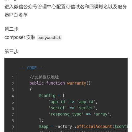
进入微信公众号管理中心配置可信域名和回调域名以及服务
器IP白名单
第二步
composer 安装
easywechat
第三步
//发起授权地址
public
function
warranty
(
)
{
$config
=
[
'app_id'
=
>
'app_id'
,
'secret'
=
>
'secret'
,
'response_type'
=
>
'array'
,
]
;
$app
=
 Factory
:
:
officialAccount
(
$config