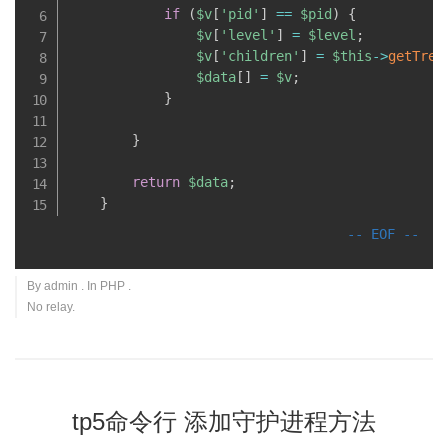
if
(
$v
[
'pid'
]
==
$pid
)
{
$v
[
'level'
]
=
$level
;
$v
[
'children'
]
=
$this
-
>
getTree
$data
[
]
=
$v
;
}
}
return
$data
;
}
By
admin
. In
PHP
.
No relay.
tp5命令行 添加守护进程方法