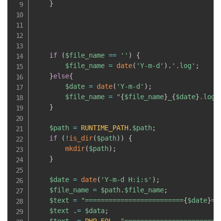
}
if
(
$file_name
==
''
)
{
$file_name
=
date
(
'Y-m-d'
)
.
'.log'
;
}
else
{
$date
=
date
(
'Y-m-d'
)
;
$file_name
=
"
{
$file_name
}
_
{
$date
}
.log"
}
$path
=
RUNTIME_PATH
.
$path
;
if
(
!
is_dir
(
$path
)
)
{
mkdir
(
$path
)
;
}
$date
=
date
(
'Y-m-d H:i:s'
)
;
$file_name
=
$path
.
$file_name
;
$text
=
"=========================
{
$date
}
==
$text
.
=
$data
;