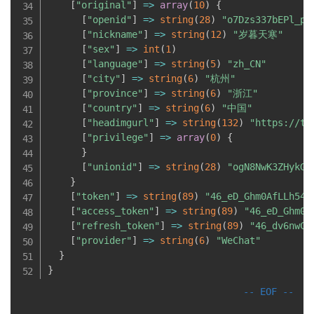
[
"original"
]
=
>
array
(
10
)
{
[
"openid"
]
=
>
string
(
28
)
"o7Dzs337bEPl_pg
[
"nickname"
]
=
>
string
(
12
)
"岁暮天寒"
[
"sex"
]
=
>
int
(
1
)
[
"language"
]
=
>
string
(
5
)
"zh_CN"
[
"city"
]
=
>
string
(
6
)
"杭州"
[
"province"
]
=
>
string
(
6
)
"浙江"
[
"country"
]
=
>
string
(
6
)
"中国"
[
"headimgurl"
]
=
>
string
(
132
)
"https://th
[
"privilege"
]
=
>
array
(
0
)
{
}
[
"unionid"
]
=
>
string
(
28
)
"ogN8NwK3ZHykG2
}
[
"token"
]
=
>
string
(
89
)
"46_eD_Ghm0AfLLh54g
[
"access_token"
]
=
>
string
(
89
)
"46_eD_Ghm0A
[
"refresh_token"
]
=
>
string
(
89
)
"46_dv6nwCx
[
"provider"
]
=
>
string
(
6
)
"WeChat"
}
}