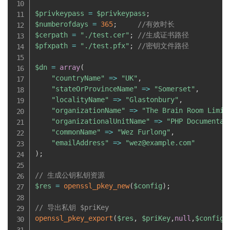
$privkeypass
=
$privkeypass
;
$numberofdays
=
365
;
//有效时长
$cerpath
=
"./test.cer"
;
//生成证书路径
$pfxpath
=
"./test.pfx"
;
//密钥文件路径
$dn
=
array
(
"countryName"
=
>
"UK"
,
"stateOrProvinceName"
=
>
"Somerset"
,
"localityName"
=
>
"Glastonbury"
,
"organizationName"
=
>
"The Brain Room Limit
"organizationalUnitName"
=
>
"PHP Documentat
"commonName"
=
>
"Wez Furlong"
,
"emailAddress"
=
>
"wez@example.com"
)
;
// 生成公钥私钥资源
$res
=
openssl_pkey_new
(
$config
)
;
// 导出私钥 $priKey
openssl_pkey_export
(
$res
,
$priKey
,
null
,
$config
)