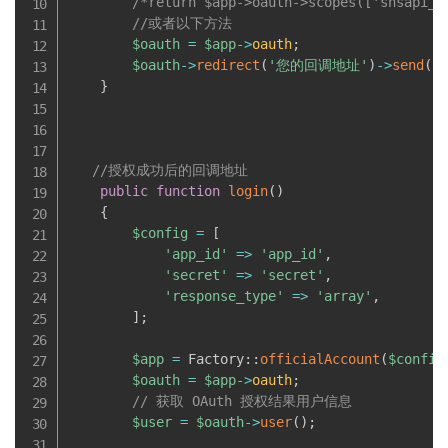
/*return $app->oauth->scopes(['snsapi_u
//或者以下方法
$oauth
=
$app
-
>
oauth
;
$oauth
-
>
redirect
(
'您的回调地址'
)
-
>
send
(
)
}
//授权成功后的回调地址
public
function
login
(
)
{
$config
=
[
'app_id'
=
>
'app_id'
,
'secret'
=
>
'secret'
,
'response_type'
=
>
'array'
,
]
;
$app
=
 Factory
:
:
officialAccount
(
$config
$oauth
=
$app
-
>
oauth
;
// 获取 OAuth 授权结果用户信息
$user
=
$oauth
-
>
user
(
)
;