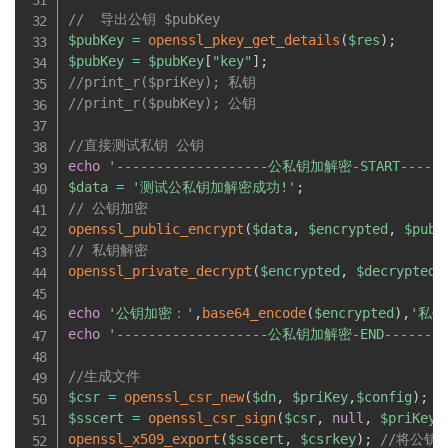
//  导出公钥 $pubKey
$pubKey
=
openssl_pkey_get_details
(
$res
)
;
$pubKey
=
$pubKey
[
"key"
]
;
//print_r($priKey); 私钥
//print_r($pubKey); 公钥
//直接测试私钥 公钥
echo
'-------------------公私钥加解密-START-------
$data
=
'测试公私钥加解密成功!'
;
// 公钥加密
openssl_public_encrypt
(
$data
,
$encrypted
,
$pubK
// 私钥解密
openssl_private_decrypt
(
$encrypted
,
$decrypted
,
echo
'公钥加密：'
,
base64_encode
(
$encrypted
)
,
'私钥
echo
'-------------------公私钥加解密-END---------
//生成文件
$csr
=
openssl_csr_new
(
$dn
,
$priKey
,
$config
)
;
/
$sscert
=
openssl_csr_sign
(
$csr
,
null
,
$priKey
,
openssl_x509_export
(
$sscert
,
$csrkey
)
;
//将公钥