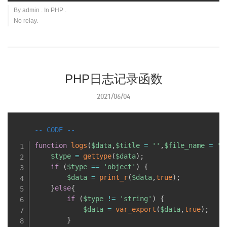
By
admin
. In
PHP
.
No relay.
PHP日志记录函数
2021/06/04
function
logs
(
$data
,
$title
=
''
,
$file_name
=
''
$type
=
gettype
(
$data
)
;
if
(
$type
==
'object'
)
{
$data
=
print_r
(
$data
,
true
)
;
}
else
{
if
(
$type
!=
'string'
)
{
$data
=
var_export
(
$data
,
true
)
;
}