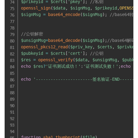
$prikeyid
=
$certs
[
'pkey'
]
;
//私钥
openssl_sign
(
$data
,
$signMsg
,
$prikeyid
,
OPENSSL
$signMsg
=
base64_encode
(
$signMsg
)
;
//base64
//公钥解密
$unsignMsg
=
base64_decode
(
$signMsg
)
;
//base64解
openssl_pkcs12_read
(
$priv_key
,
$certs
,
$privkey
$pubkeyid
=
$certs
[
'cert'
]
;
//公钥
$res
=
openssl_verify
(
$data
,
$unsignMsg
,
$pubke
echo
$res
?
'证书测试成功！'
:
'证书测试失败！'
;
echo
'
echo
'-----------------------签名验证-END--------
function
sha1_thumbprint
(
$file
)