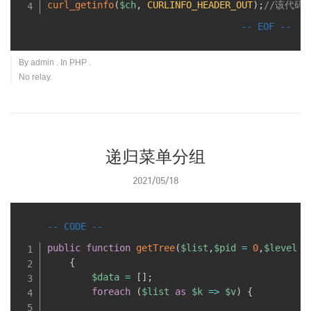
curl_getinfo
(
$ch
,
CURLINFO_HEADER_OUT
)
;
//该代码需
By
admin
. In
PHP
.
No relay.
递归菜单分组
2021/05/18
public
function
getTree
(
$list
,
$pid
=
0
,
$level
=
{
$data
=
[
]
;
foreach
(
$list
as
$k
=
>
$v
)
{