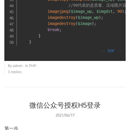
//90代表的是质量、压缩图片容
imagejpeg
(
$image_wp
,
$imgdst
,
90
)
;
imagedestroy
(
$image_wp
)
;
imagedestroy
(
$image
)
;
break
;
}
}
By
admin
. In
PHP
.
3 replies.
微信公众号授权H5登录
2021/06/17
第一步