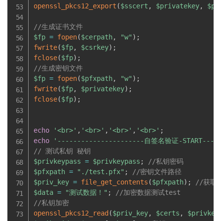
openssl_pkcs12_export
(
$sscert
,
$privatekey
,
$pr
//生成证书文件
$fp
=
fopen
(
$cerpath
,
"w"
)
;
fwrite
(
$fp
,
$csrkey
)
;
fclose
(
$fp
)
;
//生成密钥文件
$fp
=
fopen
(
$pfxpath
,
"w"
)
;
fwrite
(
$fp
,
$privatekey
)
;
fclose
(
$fp
)
;
echo
'<br>'
,
'<br>'
,
'<br>'
,
'<br>'
;
echo
'----------------------自签名验证-START-----
// 测试私钥 秘钥
$privkeypass
=
$privkeypass
;
//私钥密码
$pfxpath
=
"./test.pfx"
;
//密钥文件路径
$priv_key
=
file_get_contents
(
$pfxpath
)
;
//获取
$data
=
"测试数据！"
;
//加密数据测试test
//私钥加密
openssl_pkcs12_read
(
$priv_key
,
$certs
,
$privkey