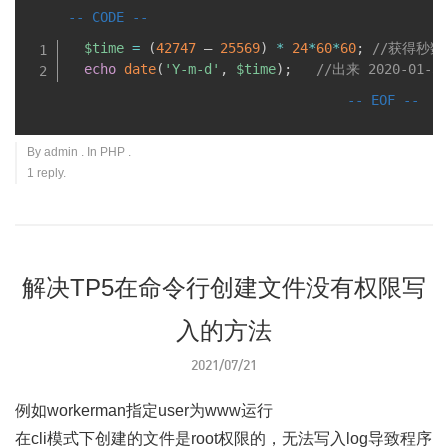
$time
=
(
42747
 – 
25569
)
*
24
*
60
*
60
;
//获得秒数
echo
date
(
'Y-m-d'
,
$time
)
;
//出来 2020-01-3
By
admin
. In
PHP
.
1 reply.
解决TP5在命令行创建文件没有权限写
入的方法
2021/07/21
例如workerman指定user为www运行
在cli模式下创建的文件是root权限的，无法写入log导致程序