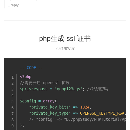
1 reply.
php生成 ssl 证书
2021/07/09
<?php
//需要开启 openssl 扩展
$privkeypass
=
'qqpp123cqs'
;
//私钥密码
$config
=
array
(
"private_key_bits"
=
>
1024
,
"private_key_type"
=
>
OPENSSL_KEYTYPE_RSA
,
// "config" => "D:/phpStudy/PHPTutorial/
)
;