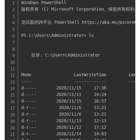
Windows PowerShell

版权所有 (C) Microsoft Corporation。保留所有权利。

尝试新的跨平台 PowerShell https://aka.ms/pscore6

PS C:\Users\Administrator> ls

    目录: C:\Users\Administrator

Mode                 LastWriteTime         Lengt
----                 -------------         -----
d-----        2020/11/15     17:38              
d-----        2020/11/11     14:24              
d-----        2020/11/15     16:57              
d-r---         2020/11/6     13:21              
d-r---         2020/11/6     13:21              
d-r---        2020/11/13     12:13              
d-r---        2020/11/12     17:12              
d-r---        2020/11/14     14:03              