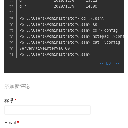
d-r---         2020/11/6     13:22              
d-r---         2020/11/9     14:00              
PS C:\Users\Administrator> cd .\.ssh\

PS C:\Users\Administrator\.ssh> ls

PS C:\Users\Administrator\.ssh> cd > config

PS C:\Users\Administrator\.ssh> notepad .\config
PS C:\Users\Administrator\.ssh> cat .\config

ServerAliveInterval 60

添加新评论
称呼
*
Email
*